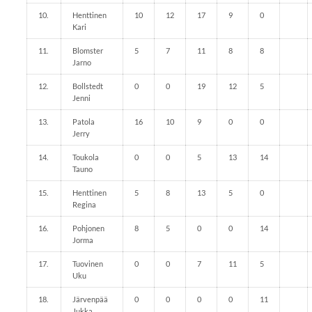
10.
Henttinen
10
12
17
9
0
Kari
11.
Blomster
5
7
11
8
8
Jarno
12.
Bollstedt
0
0
19
12
5
Jenni
13.
Patola
16
10
9
0
0
Jerry
14.
Toukola
0
0
5
13
14
Tauno
15.
Henttinen
5
8
13
5
0
Regina
16.
Pohjonen
8
5
0
0
14
Jorma
17.
Tuovinen
0
0
7
11
5
Uku
18.
Järvenpää
0
0
0
0
11
Jukka