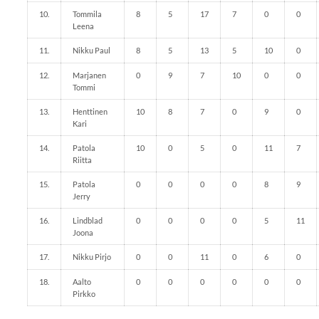
10.
Tommila
8
5
17
7
0
0
Leena
11.
Nikku Paul
8
5
13
5
10
0
12.
Marjanen
0
9
7
10
0
0
Tommi
13.
Henttinen
10
8
7
0
9
0
Kari
14.
Patola
10
0
5
0
11
7
Riitta
15.
Patola
0
0
0
0
8
9
Jerry
16.
Lindblad
0
0
0
0
5
11
Joona
17.
Nikku Pirjo
0
0
11
0
6
0
18.
Aalto
0
0
0
0
0
0
Pirkko