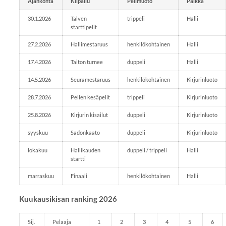
Ajankohta
Kilpailu
Pelimuoto
Paikka
30.1.2026
Talven
trippeli
Halli
starttipelit
27.2.2026
Hallimestaruus
henkilökohtainen
Halli
17.4.2026
Taiton turnee
duppeli
Halli
14.5.2026
Seuramestaruus
henkilökohtainen
Kirjurinluoto
28.7.2026
Pellen kesäpelit
trippeli
Kirjurinluoto
25.8.2026
Kirjurin kisailut
duppeli
Kirjurinluoto
syyskuu
Sadonkaato
duppeli
Kirjurinluoto
lokakuu
Hallikauden
duppeli / trippeli
Halli
startti
marraskuu
Finaali
henkilökohtainen
Halli
Kuukausikisan ranking 2026
Sij.
Pelaaja
1
2
3
4
5
6