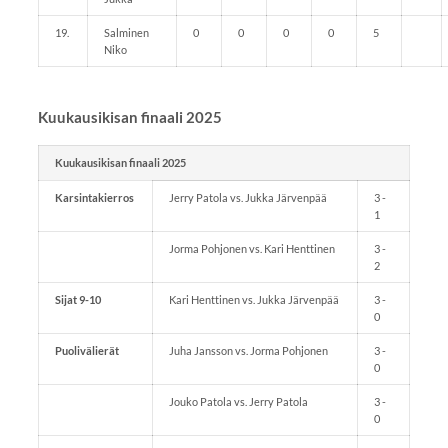
19.
Salminen
0
0
0
0
5
Niko
Kuukausikisan finaali 2025
Kuukausikisan finaali 2025
Karsintakierros
Jerry Patola vs. Jukka Järvenpää
3 -
1
Jorma Pohjonen vs. Kari Henttinen
3 -
2
Sijat 9-10
Kari Henttinen vs. Jukka Järvenpää
3 -
0
Puolivälierät
Juha Jansson vs. Jorma Pohjonen
3 -
0
Jouko Patola vs. Jerry Patola
3 -
0