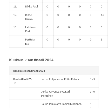
16.
Nikku Paul
0
0
0
0
7
0
17.
Rinne
0
0
0
0
0
14
Kauko
18.
Lahtinen
0
0
0
0
0
5
Kari
Perttula
0
0
0
0
0
5
Esa
Kuukausikisan finaali 2024
Kuukausikisan finaali 2024
Puolivälierät 7-
Jorma Pohjonen vs. Riitta Patola
1 - 3
14
Jukka Järvenpää vs. Kari
3 - 0
Henttinen
Tauno Toukola vs. Tommi Marjanen
1 -
3