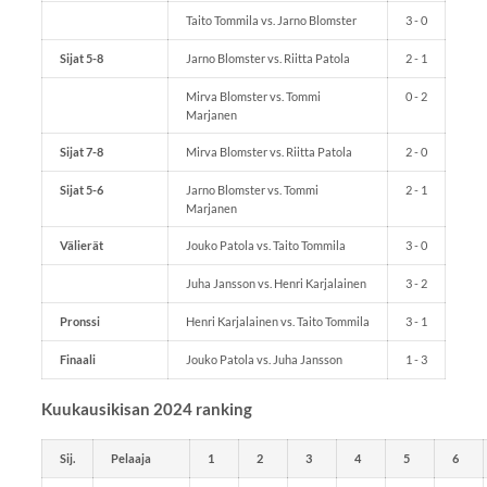
Taito Tommila vs. Jarno Blomster
3 - 0
Sijat 5-8
Jarno Blomster vs. Riitta Patola
2 - 1
Mirva Blomster vs. Tommi
0 - 2
Marjanen
Sijat 7-8
Mirva Blomster vs. Riitta Patola
2 - 0
Sijat 5-6
Jarno Blomster vs. Tommi
2 - 1
Marjanen
Välierät
Jouko Patola vs. Taito Tommila
3 - 0
Juha Jansson vs. Henri Karjalainen
3 - 2
Pronssi
Henri Karjalainen vs. Taito Tommila
3 - 1
Finaali
Jouko Patola vs. Juha Jansson
1 - 3
Kuukausikisan 2024 ranking
Sij.
Pelaaja
1
2
3
4
5
6