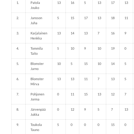
1.
Patola
13
16
5
13
17
13
Jouko
2.
Jansson
5
15
17
13
18
11
Juha
3.
Karjalainen
13
14
13
7
16
9
Henkka
4.
Tommila
5
10
9
10
19
0
Taito
5.
Blomster
10
5
15
10
14
5
Jarno
6.
Blomster
13
13
11
7
13
5
Mirva
7.
Pohjonen
0
11
15
13
12
7
Jorma
8.
Järvenpää
0
12
9
5
7
13
Jukka
9.
Toukola
5
0
0
0
15
0
Tauno