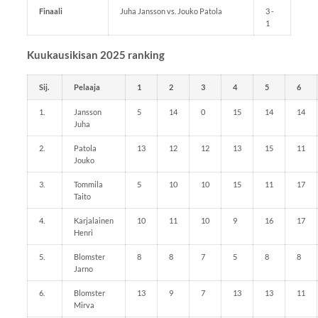
Finaali
Juha Jansson vs. Jouko Patola
3 -
1
Kuukausikisan 2025 ranking
Sij.
Pelaaja
1
2
3
4
5
6
1.
Jansson
5
14
0
15
14
14
Juha
2.
Patola
13
12
12
13
15
11
Jouko
3.
Tommila
5
10
10
15
11
17
Taito
4.
Karjalainen
10
11
10
9
16
17
Henri
5.
Blomster
8
8
7
5
8
8
Jarno
6.
Blomster
13
9
7
13
13
11
Mirva