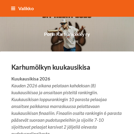
Siirry
Valikko
sivun
sisältöön
Porin Karhumölkky ry
Karhumölkyn kuukausikisa
Kuukausikisa 2026
Kauden 2026 aikana pelataan kahdeksan (8)
kuukausikisaa ja ansaitaan pisteitä rankingiin.
Kuukausikisan loppurankingin 10 parasta pelaajaa
ansaitsee paikkansa marraskuussa pelattavaan
kuukausikisan finaaliin. Finaalin osalta rankingin 6 parasta
pääsevät suoraan pudotuspeleihin ja sijoille 7-10
sijoittuvat pelaajat karsivat 2 jäljellä olevasta
pudotuspelipaikasta.