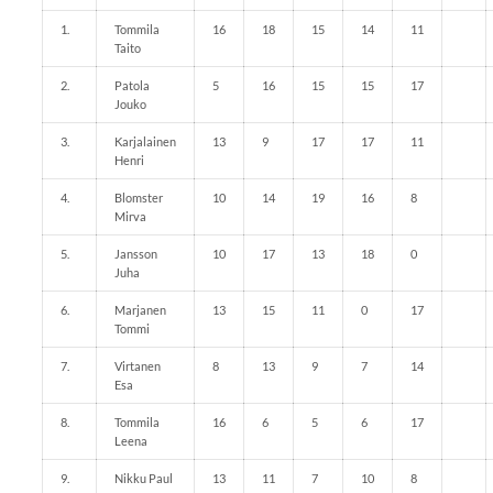
1.
Tommila
16
18
15
14
11
Taito
2.
Patola
5
16
15
15
17
Jouko
3.
Karjalainen
13
9
17
17
11
Henri
4.
Blomster
10
14
19
16
8
Mirva
5.
Jansson
10
17
13
18
0
Juha
6.
Marjanen
13
15
11
0
17
Tommi
7.
Virtanen
8
13
9
7
14
Esa
8.
Tommila
16
6
5
6
17
Leena
9.
Nikku Paul
13
11
7
10
8