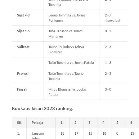
Tommila
Sijat 7-8
Leena Tommila vs. Jorma
2 -0
Pohjonen
(luovutus)
Sijat 5-6
Juha Jansson vs. Tommi
0 - 2
Marjanen
Välierät
Tauno Toukola vs. Mirva
2 - 3
Blomster
Taito Tommila vs. Jouko Patola
1 - 3
Pronssi
Taito Tommila vs. Tauno
2 - 3
Toukola
Finaali
Mirva Blomster vs. Jouko
3 - 0
Patola
Kuukausikisan 2023 ranking:
Sij.
Pelaaja
1
2
3
4
5
6
1.
Jansson
18
17
15
18
0
13
Juha