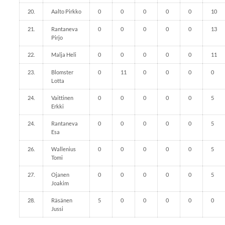
20.
Aalto Pirkko
0
0
0
0
0
10
21.
Rantaneva
0
0
0
0
0
13
Pirjo
22.
Malja Heli
0
0
0
0
0
11
23.
Blomster
0
11
0
0
0
0
Lotta
24.
Vaittinen
0
0
0
0
0
5
Erkki
24.
Rantaneva
0
0
0
0
0
5
Esa
26.
Wallenius
0
0
0
0
0
5
Tomi
27.
Ojanen
0
0
0
0
0
5
Joakim
28.
Räsänen
5
0
0
0
0
0
Jussi