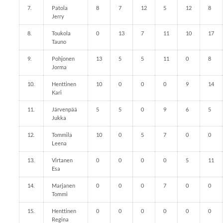
7.
Patola
8
7
12
5
12
8
Jerry
8.
Toukola
0
13
7
11
10
17
Tauno
9.
Pohjonen
13
5
5
11
0
8
Jorma
10.
Henttinen
10
0
0
0
9
14
Kari
11.
Järvenpää
5
5
0
9
6
5
Jukka
12.
Tommila
10
0
5
7
0
0
Leena
13.
Virtanen
0
0
0
0
5
11
Esa
14.
Marjanen
0
0
0
7
0
0
Tommi
15.
Henttinen
0
0
0
0
0
0
Regina