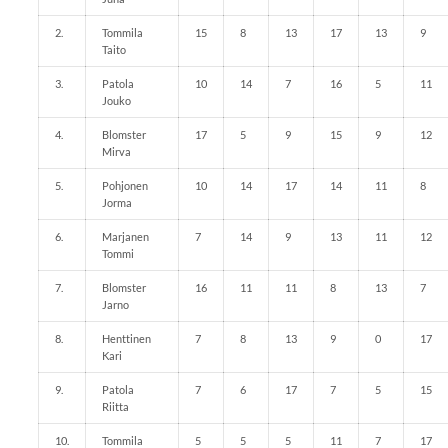
2.
Tommila
15
8
13
17
13
9
Taito
3.
Patola
10
14
7
16
5
11
Jouko
4.
Blomster
17
5
9
15
9
12
Mirva
5.
Pohjonen
10
14
17
14
11
8
Jorma
6.
Marjanen
7
14
9
13
11
12
Tommi
7.
Blomster
16
11
11
8
13
7
Jarno
8.
Henttinen
7
8
13
9
0
17
Kari
9.
Patola
7
6
17
7
5
15
Riitta
10.
Tommila
5
5
5
11
7
17