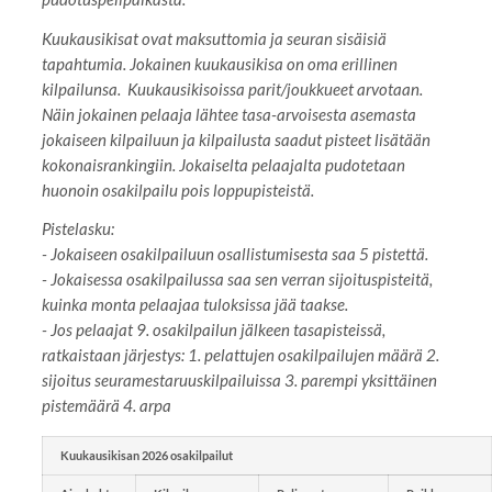
Kuukausikisat ovat maksuttomia ja seuran sisäisiä
tapahtumia. Jokainen kuukausikisa on oma erillinen
kilpailunsa. Kuukausikisoissa parit/joukkueet arvotaan.
Näin jokainen pelaaja lähtee tasa-arvoisesta asemasta
jokaiseen kilpailuun ja kilpailusta saadut pisteet lisätään
kokonaisrankingiin. Jokaiselta pelaajalta pudotetaan
huonoin osakilpailu pois loppupisteistä.
Pistelasku:
- Jokaiseen osakilpailuun osallistumisesta saa 5 pistettä.
- Jokaisessa osakilpailussa saa sen verran sijoituspisteitä,
kuinka monta pelaajaa tuloksissa jää taakse.
- Jos pelaajat 9. osakilpailun jälkeen tasapisteissä,
ratkaistaan järjestys: 1. pelattujen osakilpailujen määrä 2.
sijoitus seuramestaruuskilpailuissa 3. parempi yksittäinen
pistemäärä 4. arpa
Kuukausikisan 2026 osakilpailut