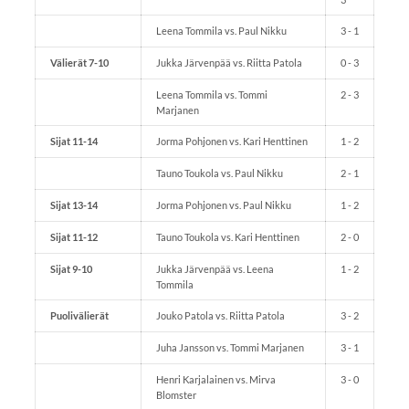
Leena Tommila vs. Paul Nikku
3 - 1
Välierät 7-10
Jukka Järvenpää vs. Riitta Patola
0 - 3
Leena Tommila vs. Tommi
2 - 3
Marjanen
Sijat 11-14
Jorma Pohjonen vs. Kari Henttinen
1 - 2
Tauno Toukola vs. Paul Nikku
2 - 1
Sijat 13-14
Jorma Pohjonen vs. Paul Nikku
1 - 2
Sijat 11-12
Tauno Toukola vs. Kari Henttinen
2 - 0
Sijat 9-10
Jukka Järvenpää vs. Leena
1 - 2
Tommila
Puolivälierät
Jouko Patola vs. Riitta Patola
3 - 2
Juha Jansson vs. Tommi Marjanen
3 - 1
Henri Karjalainen vs. Mirva
3 - 0
Blomster