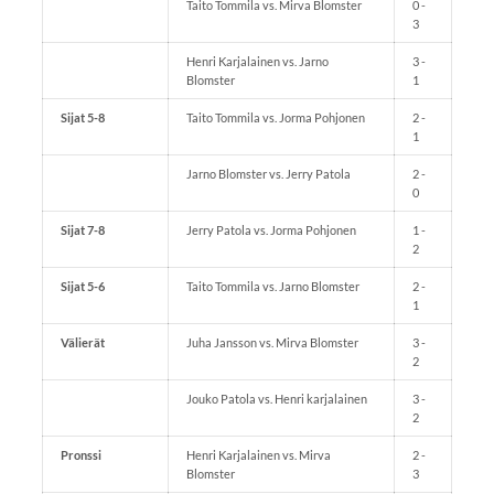
Taito Tommila vs. Mirva Blomster
0 -
3
Henri Karjalainen vs. Jarno
3 -
Blomster
1
Sijat 5-8
Taito Tommila vs. Jorma Pohjonen
2 -
1
Jarno Blomster vs. Jerry Patola
2 -
0
Sijat 7-8
Jerry Patola vs. Jorma Pohjonen
1 -
2
Sijat 5-6
Taito Tommila vs. Jarno Blomster
2 -
1
Välierät
Juha Jansson vs. Mirva Blomster
3 -
2
Jouko Patola vs. Henri karjalainen
3 -
2
Pronssi
Henri Karjalainen vs. Mirva
2 -
Blomster
3