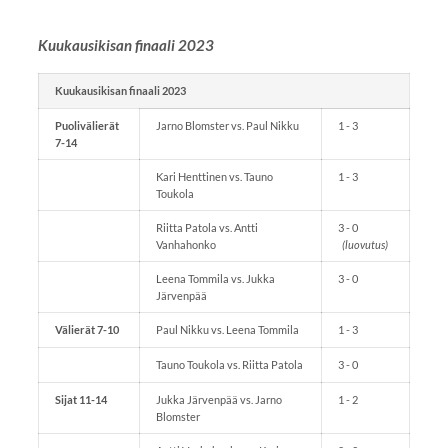
Kuukausikisan finaali 2023
Kuukausikisan finaali 2023
Puolivälierät
Jarno Blomster vs. Paul Nikku
1 - 3
7-14
Kari Henttinen vs. Tauno
1 - 3
Toukola
Riitta Patola vs. Antti
3 - 0
Vanhahonko
(luovutus)
Leena Tommila vs. Jukka
3 - 0
Järvenpää
Välierät 7-10
Paul Nikku vs. Leena Tommila
1 - 3
Tauno Toukola vs. Riitta Patola
3 - 0
Sijat 11-14
Jukka Järvenpää vs. Jarno
1 - 2
Blomster