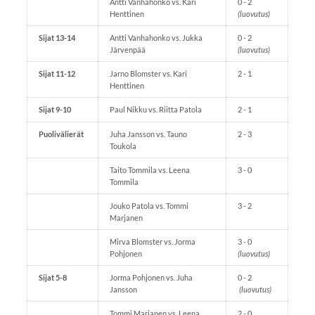
Antti Vanhahonko vs. Kari
0 - 2
Henttinen
(luovutus)
Sijat 13-14
Antti Vanhahonko vs. Jukka
0 - 2
Järvenpää
(luovutus)
Sijat 11-12
Jarno Blomster vs. Kari
2 - 1
Henttinen
Sijat 9-10
Paul Nikku vs. Riitta Patola
2 - 1
Puolivälierät
Juha Jansson vs. Tauno
2 - 3
Toukola
Taito Tommila vs. Leena
3 - 0
Tommila
Jouko Patola vs. Tommi
3 - 2
Marjanen
Mirva Blomster vs. Jorma
3 - 0
Pohjonen
(luovutus)
Sijat 5-8
Jorma Pohjonen vs. Juha
0 - 2
Jansson
(luovutus)
Tommi Marjanen vs. Leena
2 - 0