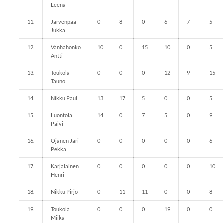
Leena
11.
Järvenpää
0
8
0
6
7
5
Jukka
12.
Vanhahonko
10
0
15
10
0
5
Antti
13.
Toukola
0
0
0
12
9
15
Tauno
14.
Nikku Paul
13
17
5
0
0
5
15.
Luontola
14
0
7
5
0
9
Päivi
16.
Ojanen Jari-
0
0
0
0
0
6
Pekka
17.
Karjalainen
0
0
0
0
0
10
Henri
18.
Nikku Pirjo
0
11
11
0
0
8
19.
Toukola
0
0
0
19
0
0
Miika